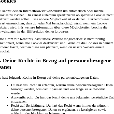
ookies
u kannst deinen Internetbrowser verwenden um automatisch oder manuell
okies zu löschen. Du kannst außerdem spezifizieren ob spezielle Cookies nicht
atziert werden sollen. Eine andere Möglichkeit ist es deinen Internetbrowser
rart einzurichten, dass du jedes Mal benachrichtigt wirst, wenn ein Cookie
atziert wird. Für weitere Information über diese Möglichkeiten beachte die
weisungen in der Hilfesektion deines Browsers.
tte nimm zur Kenntnis, dass unsere Website möglicherweise nicht richtig
nktioniert, wenn alle Cookies deaktiviert sind. Wenn du die Cookies in deinem
owser löscht, werden diese neu platziert, wenn du unsere Website erneut
suchst.
. Deine Rechte in Bezug auf personenbezogene
aten
 hast folgende Rechte in Bezug auf deine personenbezogenen Daten:
Du hast das Recht zu erfahren, warum deine personenbezogenen Daten
benötigt werden, was damit passiert und wie lange sie aufbewahrt
werden.
Auskunftsrecht: Du hast das Recht deine uns bekannten persönliche Da
einzusehen.
Recht auf Berichtigung: Du hast das Recht wann immer du wünscht,
deine personenbezogenen Daten zu ergänzen, zu korrigieren sowie
gelöscht oder blockiert zu bekommen.