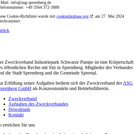
-Mail:
info@
asg-spremberg.de
elefonnummer: +49 3564 372-3000
iese Cookie-Richtlinie wurde mit
cookiedatabase.org
am 27. Mai 2024
nchronisiert.
urück
er Zweckverband Industriepark Schwarze Pumpe ist eine Körperschaft
es öffentlichen Rechts mit Sitz in Spremberg. Mitglieder des Verbandes
ind die Stadt Spremberg und die Gemeinde Spreetal.
ur Erfüllung seiner Aufgaben bedient sich der Zweckverband der
ASG
premberg GmbH
als Konzessionärin und Betriebsführerin.
Zweckverband
Aufgaben des Zweckverbandes
Downloads
Kontakt
o erreichen Sie uns