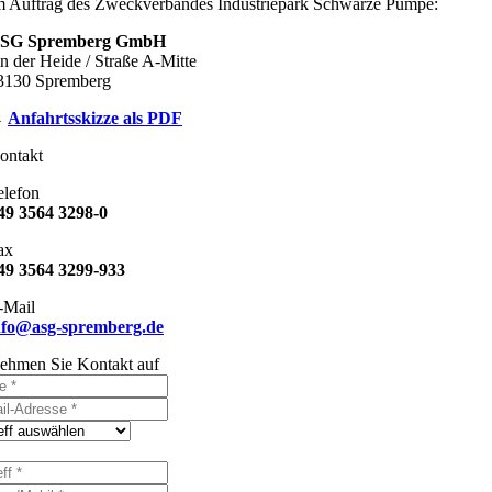
m Auftrag des Zweckverbandes Industriepark Schwarze Pumpe:
SG Spremberg GmbH
n der Heide / Straße A-Mitte
3130 Spremberg
→
Anfahrtsskizze als PDF
ontakt
elefon
49 3564 3298-0
ax
49 3564 3299-933
-Mail
nfo@asg-spremberg.de
ehmen Sie Kontakt auf