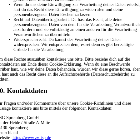
Wenn du uns deine Einwilligung zur Verarbeitung deiner Daten erteilst,
hast du das Recht diese Einwilligung zu widerrufen und deine
personenbezogenen Daten löschen zu lassen.
Recht auf Datenübertragbarkeit: Du hast das Recht, alle deine
personenbezogenen Daten von dem für die Verarbeitung Verantwortlich
anzufordern und sie vollständig an einen anderen für die Verarbeitung
Verantwortlichen zu übermitteln.
Widerspruchsrecht: Du kannst der Verarbeitung deiner Daten
widersprechen. Wir entsprechen dem, es sei denn es gibt berechtigte
Gründe für die Verarbeitung.
 diese Rechte auszuüben kontaktiere uns bitte. Bitte beziehe dich auf die
ontaktdaten am Ende dieser Cookie-Erklärung. Wenn du eine Beschwerde
rüber hast, wie wir deine Daten behandeln, würden wir diese gerne hören, aber
 hast auch das Recht diese an die Aufsichtsbehörde (Datenschutzbehörde) zu
chten.
0. Kontaktdaten
ür Fragen und/oder Kommentare über unsere Cookie-Richtlinien und diese
ssage kontaktiere uns bitte mittels der folgenden Kontaktdaten:
SG Spremberg GmbH
 der Heide / Straße A-Mitte
3130 Spremberg
eutschland
ebsite:
https://www.zv-isp.de