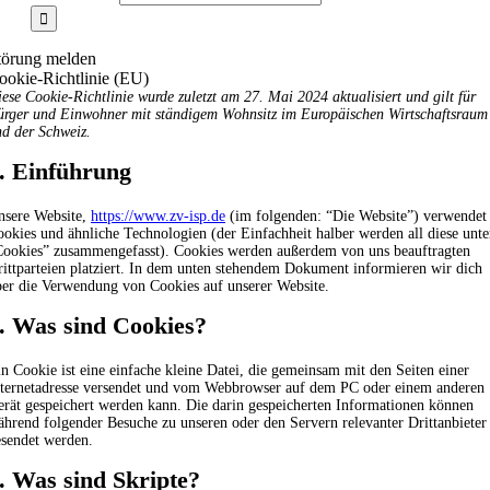
törung melden
ookie-Richtlinie (EU)
ese Cookie-Richtlinie wurde zuletzt am 27. Mai 2024 aktualisiert und gilt für
ürger und Einwohner mit ständigem Wohnsitz im Europäischen Wirtschaftsraum
d der Schweiz.
. Einführung
nsere Website,
https://www.zv-isp.de
(im folgenden: “Die Website”) verwendet
okies und ähnliche Technologien (der Einfachheit halber werden all diese unte
Cookies” zusammengefasst). Cookies werden außerdem von uns beauftragten
ittparteien platziert. In dem unten stehendem Dokument informieren wir dich
ber die Verwendung von Cookies auf unserer Website.
. Was sind Cookies?
n Cookie ist eine einfache kleine Datei, die gemeinsam mit den Seiten einer
nternetadresse versendet und vom Webbrowser auf dem PC oder einem anderen
rät gespeichert werden kann. Die darin gespeicherten Informationen können
hrend folgender Besuche zu unseren oder den Servern relevanter Drittanbieter
esendet werden.
. Was sind Skripte?