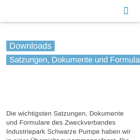
Zum
Inhalt
Togg
springen
Navi
Suche
Downloads
nach:
Satzungen, Dokumente und Formula
Startseite
Der Zweckverband
Aufgaben des Zweckverbandes
Die wichtigsten Satzungen, Dokumente
und Formulare des Zweckverbandes
Aktuelles
Industriepark Schwarze Pumpe haben wir