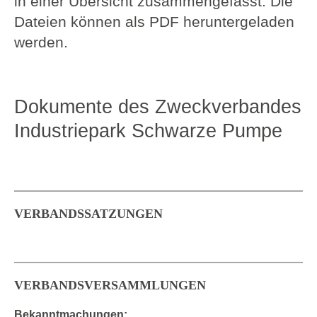
in einer Übersicht zusammengefasst. Die
Downloads
Dateien können als PDF heruntergeladen
werden.
Kontakt
Dokumente des Zweckverbandes
Industriepark Schwarze Pumpe
VERBANDSSATZUNGEN
VERBANDSVERSAMMLUNGEN
Bekanntmachungen: