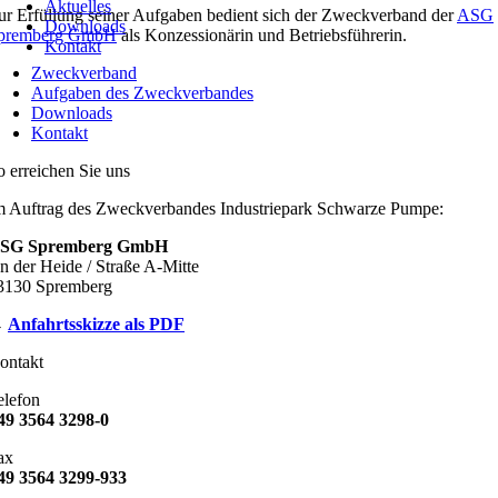
Aktuelles
ur Erfüllung seiner Aufgaben bedient sich der Zweckverband der
ASG
Downloads
premberg GmbH
als Konzessionärin und Betriebsführerin.
Kontakt
Zweckverband
Aufgaben des Zweckverbandes
Downloads
Kontakt
o erreichen Sie uns
m Auftrag des Zweckverbandes Industriepark Schwarze Pumpe:
SG Spremberg GmbH
n der Heide / Straße A-Mitte
3130 Spremberg
→
Anfahrtsskizze als PDF
ontakt
elefon
49 3564 3298-0
ax
49 3564 3299-933