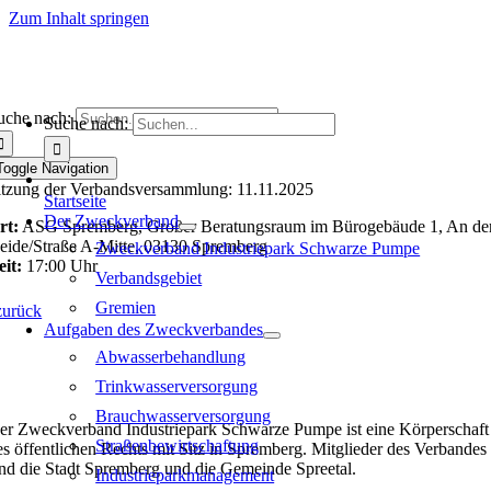
Zum Inhalt springen
uche nach:
Suche nach:
Toggle Navigation
itzung der Verbandsversammlung: 11.11.2025
Startseite
Der Zweckverband
rt:
ASG Spremberg, Großer Beratungsraum im Bürogebäude 1, An de
eide/Straße A-Mitte, 03130 Spremberg
Zweckverband Industriepark Schwarze Pumpe
eit:
17:00 Uhr
Verbandsgebiet
Gremien
zurück
Aufgaben des Zweckverbandes
Abwasserbehandlung
Trinkwasserversorgung
Brauchwasserversorgung
er Zweckverband Industriepark Schwarze Pumpe ist eine Körperschaft
Straßenbewirtschaftung
es öffentlichen Rechts mit Sitz in Spremberg. Mitglieder des Verbandes
ind die Stadt Spremberg und die Gemeinde Spreetal.
Industrieparkmanagement